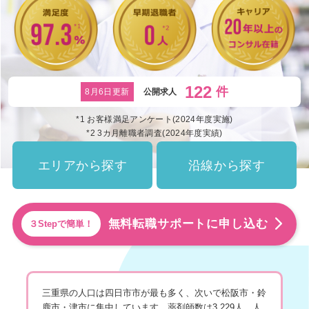
122
件
8月6日更新
公開求人
*1 お客様満足アンケート(2024年度実施)
*2 3カ月離職者調査(2024年度実績)
エリアから探す
沿線から探す
無料転職サポートに申し込む
３Stepで簡単！
三重県の人口は四日市市が最も多く、次いで松阪市・鈴
鹿市・津市に集中しています。薬剤師数は3,229人。人