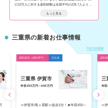
口10万人に対する薬剤師数は全国平均の226.7人よりも
49.8人少ない176.9人と薬剤師がかなり不足している状
もっと見る
況といえます。
三重県内には病院101件、薬局801件、診療所1,530件が
あり、それら職場で働く薬剤師数は病院勤務が549人、
薬局勤務が1,990人、診療所勤務が124人。三重県で働く
三重県の新着お仕事情報
薬剤師3,229人のうち、61.6 ％が薬局に、17.0 ％が病
院、3.8 ％が診療所となっており、薬剤師の薬6割が薬
7月13日更新
局に勤務しています。
三重県の人口10万人に対する薬局数は全国平均44.65軒
調剤薬局（調剤専門）
正社員
調剤
に対し42.29軒と、全国平均を少し下回っています。訪
問薬局数は707軒で、人口10万人に対する訪問薬局数は
全国平均37.64軒に対し38.93軒となっており、こちらは
全国平均を上回っています。
三重県 伊賀市
三
三重県で働く薬剤師の平均年収は全国平均の515万円よ
年収450万円～600万円
年収
りも61.1万円高く、576.1万円で全国第5位となっていま
す。厚待遇の正社員・パート求人の他、時期に応じて住
居付きの派遣・契約社員求人がでることもあります。U
万
≪伊賀市/島ヶ原駅≫徒歩2分！★年収450～
≪伊
ターン・Iターンの採用にも積極的なエリアです。