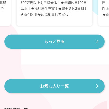
薬局
600万円以上を目指せる！★年間休日120日
円～
また、三重県の病院・診療所、薬局・医療施設で働く薬
剤師の平均年齢は45.3歳。全国の平均年齢45.3歳と比較
場で
以上！★福利厚生充実！★完全週休2日制！
以上
すると、やや低くなっております。
★薬剤師を多めに配置して安心！
★薬
三重県では中小規模の地元企業が運営している調剤薬局
がほとんどです。ワークライフバランスを重視する傾向
が強くあり、従業員が子育て中の方でも無理なく長く働
けるよう各社が様々な制度を整えています。また、経営
もっと見る
者との距離が近く、「会社と共に成長していきたい」そ
んな方にもオススメの地域です。一方でドラッグストア
の過半数が大手企業のチェーン店という一面もありま
す。
三重県では、全国平均に比べて薬剤師が大幅に不足して
おり、特に北勢や山間部でのニーズが高い状態にありま
す。 そのため、薬剤師を募集している薬局・ドラッグ
ストア・医療施設がたくさんあります。
お気に入り一覧
参照：「平成26年（2014年）医師・歯科医師・薬剤師
調査」、「賃金構造基本統計調査」、「きまって支給す
る現金給与額×12ヶ月＋年間賞与その他特別給与額」、
「地域医療情報システム」