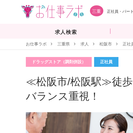
三重
正社員・パート
求人検索
お仕事ラボ
三重県
求人
松阪市
正社
ドラッグストア（調剤併設）
正社員
≪松阪市/松阪駅≫徒歩
バランス重視！