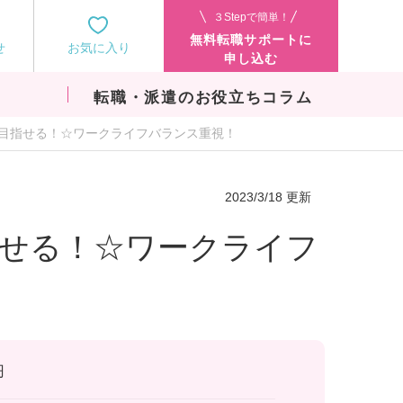
３Stepで簡単！
無料転職サポートに
せ
お気に入り
申し込む
転職・派遣のお役立ちコラム
円を目指せる！☆ワークライフバランス重視！
2023/3/18 更新
指せる！☆ワークライフ
円