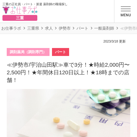
三重の正社員・パート・派遣 薬剤師の職場探し
お仕事ラボ
三重
お仕事ラボ
三重県
求人
伊勢市
パート
一般薬剤師
≪伊勢市/
2023/3/18 更新
調剤薬局（調剤専門）
パート
≪伊勢市/宇治山田駅≫車で3分！★時給2,000円〜
2,500円！★年間休日120日以上！★18時までの店
舗！