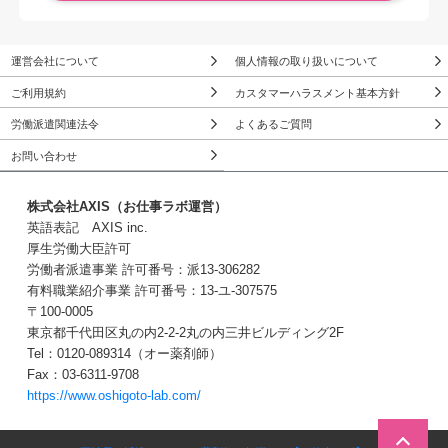
運営会社について
個人情報の取り扱いについて
ご利用規約
カスタマーハラスメント基本方針
労働派遣関連法令
よくあるご質問
お問い合わせ
株式会社AXIS（お仕事ラボ運営）
英語表記 AXIS inc.
厚生労働大臣許可
労働者派遣事業 許可番号：派13-306282
有料職業紹介事業 許可番号：13-ユ-307575
〒100-0005
東京都千代田区丸の内2-2-2丸の内三井ビルディング2F
Tel：0120-089314（オー薬剤師）
Fax：03-6311-9708
https://www.oshigoto-lab.com/
この求人に問い合わせる
３Stepで簡単！