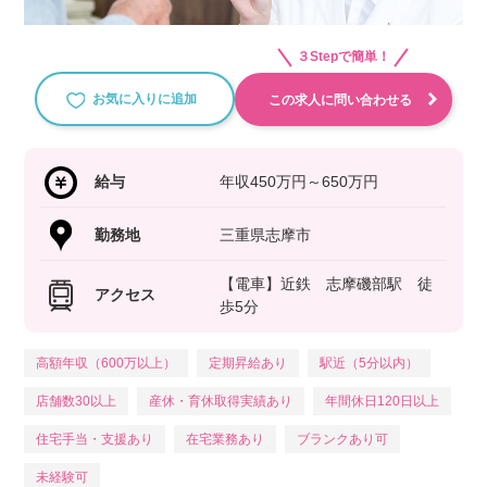
３Stepで簡単！
お気に入りに追加
この求人に問い合わせる
給与
年収450万円～650万円
勤務地
三重県志摩市
【電車】近鉄 志摩磯部駅 徒
アクセス
歩5分
高額年収（600万以上）
定期昇給あり
駅近（5分以内）
店舗数30以上
産休・育休取得実績あり
年間休日120日以上
住宅手当・支援あり
在宅業務あり
ブランクあり可
未経験可