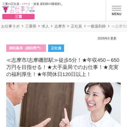
三重の正社員・パート・派遣 薬剤師の職場探し
お仕事ラボ
三重
お仕事ラボ
三重県
求人
志摩市
正社員
一般薬剤師
≪志摩市
2026/6/3 更新
調剤薬局（調剤専門）
正社員
≪志摩市/志摩磯部駅≫徒歩5分！★年収450～650
万円を目指せる！★大手薬局でのお仕事！★充実
の福利厚生！★年間休日120日以上！