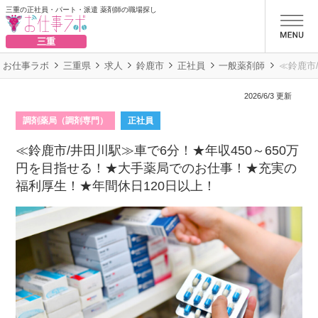
三重の正社員・パート・派遣 薬剤師の職場探し
お仕事ラボ
三重
お仕事ラボ
三重県
求人
鈴鹿市
正社員
一般薬剤師
≪鈴鹿市
2026/6/3 更新
調剤薬局（調剤専門）
正社員
≪鈴鹿市/井田川駅≫車で6分！★年収450～650万
円を目指せる！★大手薬局でのお仕事！★充実の
福利厚生！★年間休日120日以上！