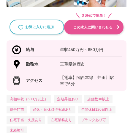
３Stepで簡単！
お気に入りに追加
この求人に問い合わせる
給与
年収450万円～650万円
勤務地
三重県鈴鹿市
【電車】関西本線 井田川駅
アクセス
車で6分
高額年収（600万以上）
定期昇給あり
店舗数30以上
総合門前
産休・育休取得実績あり
年間休日120日以上
住宅手当・支援あり
在宅業務あり
ブランクあり可
未経験可