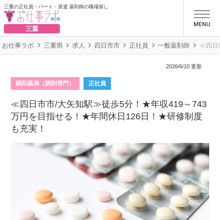
三重の正社員・パート・派遣 薬剤師の職場探し
お仕事ラボ
三重
お仕事ラボ
三重県
求人
四日市市
正社員
一般薬剤師
≪四日
2026/6/10 更新
調剤薬局（調剤専門）
正社員
≪四日市市/大矢知駅≫徒歩5分！★年収419～743
万円を目指せる！★年間休日126日！★研修制度
も充実！