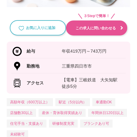
３Stepで簡単！
お気に入りに追加
この求人に問い合わせる
給与
年収419万円～743万円
勤務地
三重県四日市市
【電車】三岐鉄道 大矢知駅
アクセス
徒歩5分
高額年収（600万以上）
駅近（5分以内）
車通勤OK
店舗数30以上
産休・育休取得実績あり
年間休日120日以上
住宅手当・支援あり
研修制度充実
ブランクあり可
未経験可